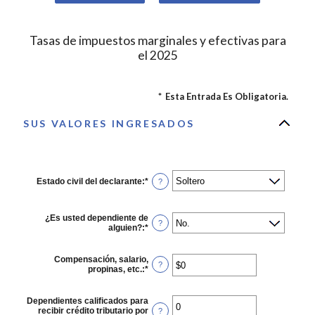
Tasas de impuestos marginales y efectivas para
el 2025
*
Esta Entrada Es Obligatoria.
SUS VALORES INGRESADOS
Estado civil del declarante
:
*
?
¿Es usted dependiente de
?
alguien?
:
*
Compensación, salario,
?
propinas, etc.
:
*
Ingresa
un
monto
entre
Dependientes calificados para
$0
recibir crédito tributario por
?