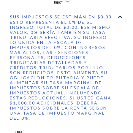
y
hijo
:
*
Ingresa
$10,000,000
un
monto
entre
SUS IMPUESTOS SE ESTIMAN EN $0.00
0
ESTO REPRESENTA EL 0% DE SU
y
INGRESO TOTAL DE $0.00. ESE MISMO
99
VALOR, 0% SERÍA TAMBIÉN SU TASA
TRIBUTARIA EFECTIVA. SU INGRESO
LO UBICA EN LA ESCALA DE
IMPUESTOS DEL 0%. CON INGRESOS
MÁS ALTOS, LAS EXENCIONES
PERSONALES, DEDUCCIONES
TRIBUTARIAS DETALLADAS Y
CRÉDITOS TRIBUTARIOS POR HIJO
SON REDUCIDOS. ESTO AUMENTA SU
OBLIGACIÓN TRIBUTARIA Y PUEDE
AUMENTAR SU TASA MARGINAL DE
IMPUESTOS SOBRE SU ESCALA DE
IMPUESTOS ACTUAL. INCLUYENDO
ESTAS REDUCCIONES, SI USTED GANA
$1,000.00 ADICIONALES, DEBERÁ
IMPUESTOS SOBRE LA RENTA SEGÚN
UNA TASA DE IMPUESTO MARGINAL
DEL 0%.