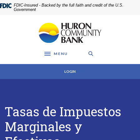
Home
Download
FDIC-Insured - Backed by the full faith and credit of the U.S.
Skip
Acrobat
Government
to
Reader
main
5.0
Huron Community Bank
content
or
Skip
higher
to
to
footer
view
MENU
.pdf
Toggle navigation
files.
LOGIN
Tasas de Impuestos
Marginales y