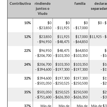
Contributiva
rindiendo
familia
declar
juntos o
separada
Viudo
10%
$0
$0
$0
$0 - 
- $23,850
- $11,925
- $17,000
12%
$23,850
$11,925
$17,000
$11,925 - 
- $96,950
- $48,475
- $64,850
22%
$96,950
$48,475
$64,850
$
- $206,700
- $103,350
- $103,350
- $
24%
$206,700
$103,350
$103,350
$1
- $394,600
- $197,300
- $197,300
- $
32%
$394,600
$197,300
$197,300
$1
- $501,050
- $250,525
- $250,500
- $
35%
$501,050
$250,525
$250,500
$2
- $751,600
- $626,350
- $626,350
- $
37%
Más de
Más de
Más de
Más de $3